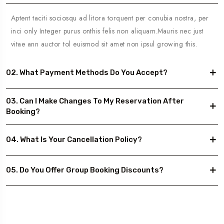
Aptent taciti sociosqu ad litora torquent per conubia nostra, per
inci only Integer purus onthis felis non aliquam.Mauris nec just
vitae ann auctor tol euismod sit amet non ipsul growing this.
02. What Payment Methods Do You Accept?
03. Can I Make Changes To My Reservation After
Booking?
04. What Is Your Cancellation Policy?
05. Do You Offer Group Booking Discounts?