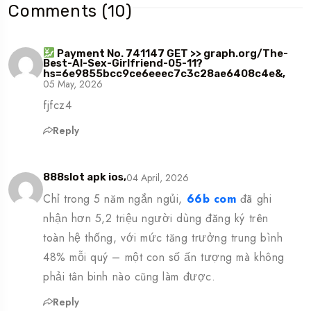
Comments (10)
Payment No. 741147 GET >> graph.org/The-
Best-AI-Sex-Girlfriend-05-11?
hs=6e9855bcc9ce6eeec7c3c28ae6408c4e&,
05 May, 2026
fjfcz4
Reply
04 April, 2026
888slot apk ios,
Chỉ trong 5 năm ngắn ngủi,
66b com
đã ghi
nhận hơn 5,2 triệu người dùng đăng ký trên
toàn hệ thống, với mức tăng trưởng trung bình
48% mỗi quý – một con số ấn tượng mà không
phải tân binh nào cũng làm được.
Reply