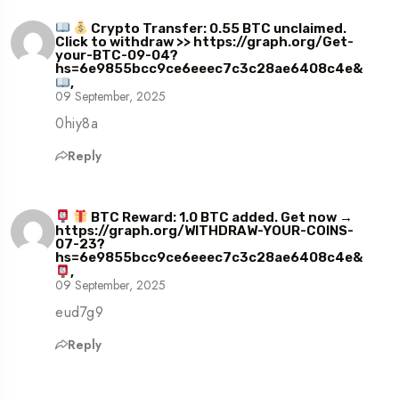
Crypto Transfer: 0.55 BTC unclaimed.
Click to withdraw >> https://graph.org/Get-
your-BTC-09-04?
hs=6e9855bcc9ce6eeec7c3c28ae6408c4e&
,
09 September, 2025
0hiy8a
Reply
BTC Reward: 1.0 BTC added. Get now →
https://graph.org/WITHDRAW-YOUR-COINS-
07-23?
hs=6e9855bcc9ce6eeec7c3c28ae6408c4e&
,
09 September, 2025
eud7g9
Reply