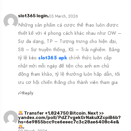
03 March, 2026
slot365 login,
Những sản phẩm cá cược thể thao luôn được
thiết kế với 4 phong cách khác nhau như OW –
Sự đa dạng, TP – Tượng trưng cho hiện đại,
SB – Sự truyền thống, KS – Trải nghiệm. Bảng
tỷ lệ kèo
slot365 apk
chính thức luôn cập
nhật mới mỗi ngày để tiện cho anh em chủ
động tham khảo, tỷ lệ thưởng luôn hấp dẫn, tối
ưu cơ hội chiến thắng cho thành viên tham gia.
Reply
Transfer +1,824750 Bitcoin. Next >>
yandex.com/poll/PdZ7vgekGrNakuXZcpiB6b?
hs=6e9855bcc9ce6eeec7c3c28ae6408c4e&
,