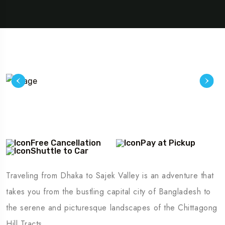
Travel To
Sweden
Free Cancellation
Pay at Pickup
Shuttle to Car
Traveling from Dhaka to Sajek Valley is an adventure that
takes you from the bustling capital city of Bangladesh to
the serene and picturesque landscapes of the Chittagong
Hill Tracts.